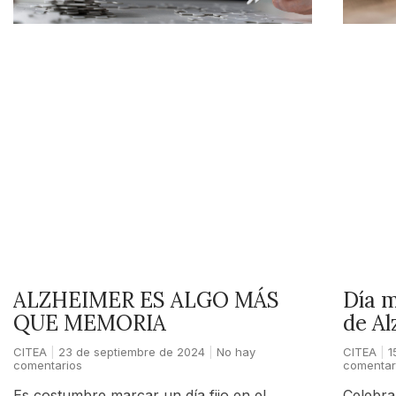
ALZHEIMER ES ALGO MÁS
Día m
QUE MEMORIA
de Al
CITEA
23 de septiembre de 2024
No hay
CITEA
1
comentarios
comentar
Es costumbre marcar un día fijo en el
Celebra