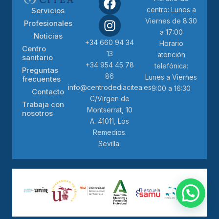
centro: Lunes a
Servicios
Viernes de 8:30
Profesionales
a 17:00
Noticias
+34 660 94 34
Horario
Centro
13
atención
sanitario
+34 954 45 78
telefónica:
Preguntas
86
Lunes a Viernes
frecuentes
info@centrodediacitea.es
9:00 a 16:30
Contacto
C/Virgen de
Trabaja con
Montserrat, 10
nosotros
A. 41011, Los
Remedios.
Sevilla.