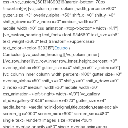
css=».vc_custom_1601314890216{margin-bottom: 70px
!important;}»][vc_column_inner column_width_percent=»100″
gutter_size=»3″ overlay_alpha=»50″ shift_x=»0″ shift_y=»0″
shift_y_down=»0″ z_index=»0″ medium_width=»0″
mobile_width=»0″ css_animation=»top-t-bottom» width=»1/1″]
[vc_custom_heading text_font=»font-934669″ text_size=»h6″
text_weight=»600″ text_transform=»uppercase»
text_color=»color-630315″]
Equipo
/
Currículum[/vc_custom_heading][/vc_column_inner]
[/vc_row_inner][vc_row_inner row_inner_height_percent=»0″
overlay_alpha=»50″ gutter_size=»4″ shift_y=»0″ z_index=»0″]
[vc_column_inner column_width_percent=»100″ gutter_size=»3″
overlay_alpha=»50″ shift_x=»0″ shift_y=»0″ shift_y_down=»0″
z_index=»0″ medium_width=»0″ mobile_width=»0″
css_animation=»left-t-right» width=»1/3″][vc_gallery
el_id=»gallery-31846″ medias=»4223″ gutter_size=»4″
media_items=»media|nolink|original,title,caption,team-social»
screen_lg=»1000″ screen_md=»600″ screen_sm=»480″
single_text=»under» images_size=»three-four»
single_overlay_opacity=»50″ single_overlay_anim=»no»