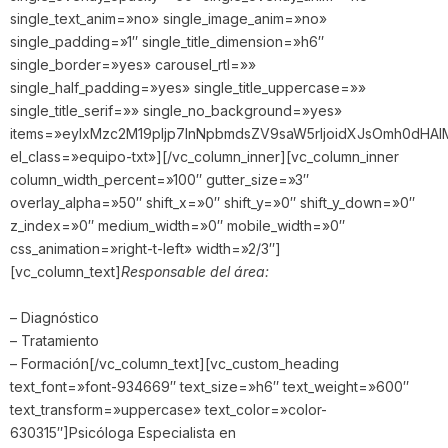
single_text_anim=»no» single_image_anim=»no»
single_padding=»1″ single_title_dimension=»h6″
single_border=»yes» carousel_rtl=»»
single_half_padding=»yes» single_title_uppercase=»»
single_title_serif=»» single_no_background=»yes»
items=»eyIxMzc2M19pIjp7InNpbmdsZV9saW5rIjoidXJsOmh0d
el_class=»equipo-txt»][/vc_column_inner][vc_column_inner
column_width_percent=»100″ gutter_size=»3″
overlay_alpha=»50″ shift_x=»0″ shift_y=»0″ shift_y_down=»0″
z_index=»0″ medium_width=»0″ mobile_width=»0″
css_animation=»right-t-left» width=»2/3″]
[vc_column_text]
Responsable del área:
– Diagnóstico
– Tratamiento
– Formación[/vc_column_text][vc_custom_heading
text_font=»font-934669″ text_size=»h6″ text_weight=»600″
text_transform=»uppercase» text_color=»color-
630315″]Psicóloga Especialista en