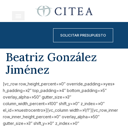
NUESTRO EQUIPO
CENTRO SANITARIO
NUESTRO CENTRO
SOLICITAR PRESUPUESTO
Beatriz González
Jiménez
[vc_row row_height_percent=»0″ override_padding=»yes»
h_padding=»2″ top_padding=»4″ bottom_padding=»5″
overlay_alpha=»50″ gutter_size=»3″
column_width_percent=»100″ shift_y=»0″ z_index=»0″
el_id=»nuestrocentro»][vc_column width=»1/1″][vc_row_inner
row_inner_height_percent=»0″ overlay_alpha=»50″
gutter_size=»3″ shift_y=»0″ z_index=»0″