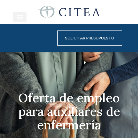
NUESTRO EQUIPO
CENTRO SANITARIO
NUESTRO CENTRO
SOLICITAR PRESUPUESTO
Oferta de empleo
para auxiliares de
enfermería